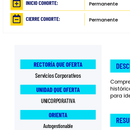
INICIO COHORTE:
Permanente
CIERRE COHORTE:
Permanente
RECTORÍA QUE OFERTA
DESC
Servicios Corporativos
Compren
históri
UNIDAD QUE OFERTA
para id
UNICORPORATIVA
ORIENTA
RESU
Autogestionable