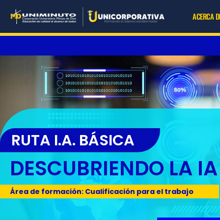
Ir
ACERCA D
al
contenido
RUTA I.A. BÁSICA
DESCUBRIENDO LA IA
Área de formación: Cualificación para el trabajo