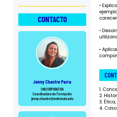
• Expli
ejemplo
CONTACTO
carecen
• Desar
utiliza
• Aplic
compone
CONT
Jenny Chantre Parra
1. Conce
UNICORPORATIVA
Coordinadora de Formación
2. Histo
jenny.chantre@uniminuto.edu
3. Étic
4. Caso