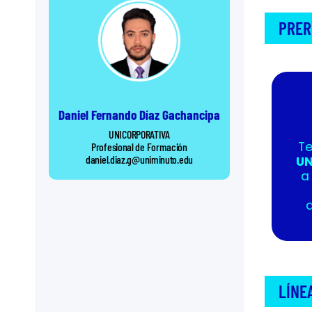
PRER
Daniel Fernando Díaz Gachancipa
UNICORPORATIVA
Te
Profesional de Formación
daniel.diaz.g@uniminuto.edu
UN
a
a
LÍNE