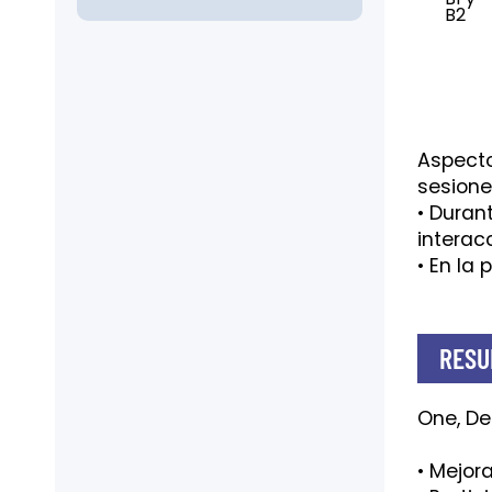
B2
Aspecto
sesione
• Duran
interacc
• En la
RESU
One, De
• Mejor