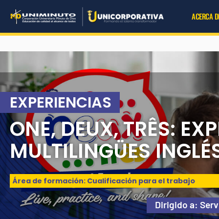
Ir
ACERCA D
al
contenido
EXPERIENCIAS
ONE, DEUX, TRÊS: EX
MULTILINGÜES INGLÉ
Área de formación: Cualificación para el trabajo
Dirigido a: Ser