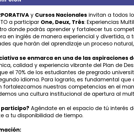
RPORATIVA
y
Cursos Nacionales
invitan a todos l
TO a participar
One, Deux, Três
: Experiencias Mult
ro donde podrás aprender y fortalecer tus compet
era en inglés de manera experiencial y divertida, a
ades que harán del aprendizaje un proceso natural
iciativa se enmarca en una de las aspiraciones de
ca, calidad y experiencia vibrante del Plan de Desa
ue el 70% de los estudiantes de pregrado universita
egundo idioma. Para lograrlo, es fundamental qu
 fortalezcamos nuestras competencias en el mane
demos una cultura institucional de apertura al mult
participo?
Agéndate en el espacio de tú interés d
te a tu disponibilidad de tiempo.
mación: