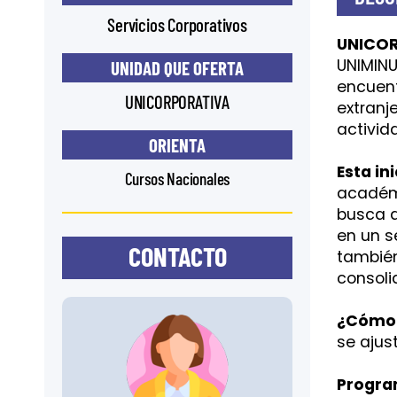
Servicios Corporativos
UNICO
UNIMINU
UNIDAD QUE OFERTA
encuent
UNICORPORATIVA
extranj
activid
ORIENTA
Esta in
Cursos Nacionales
académi
busca q
en un s
CONTACTO
también
consoli
¿Cómo 
se ajus
Progra