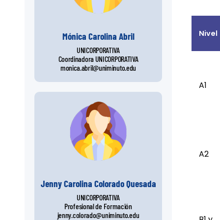
Nivel
Mónica Carolina Abril
UNICORPORATIVA
Coordinadora UNICORPORATIVA
monica.abril@uniminuto.edu
A1
A2
Jenny Carolina Colorado Quesada
UNICORPORATIVA
Profesional de Formación
jenny.colorado@uniminuto.edu
B1 y