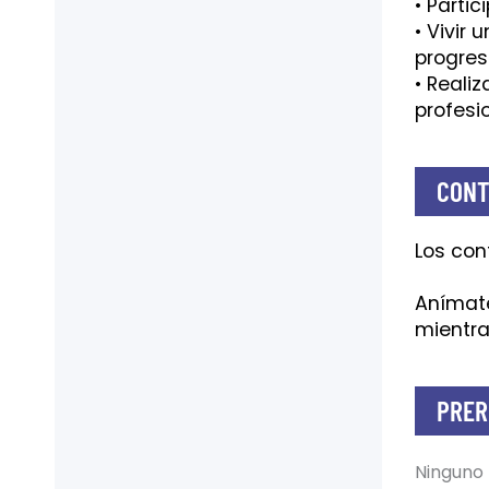
• Partic
• Vivir
progres
• Reali
profesio
CONT
Los con
Anímate
mientra
PRER
Ninguno