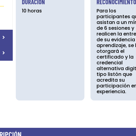
DURACIÓN
RECONOCIMIENT
10 horas
Para los
participantes q
asistan a un m
de 6 sesiones y
realicen la entr
de su evidencia
aprendizaje, se 
otorgará el
certificado y la
credencial
alternativa digi
tipo listón que
acredita su
participación en
experiencia.
RIPCIÓN